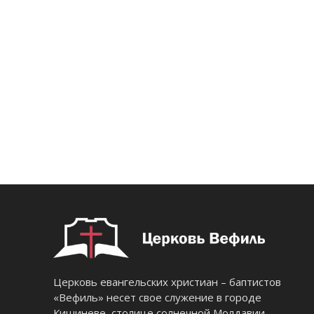
Церковь евангельских христиан – баптистов
«Вефиль» несет свое служение в городе
Кишиневе, столице солнечной Молдавии.