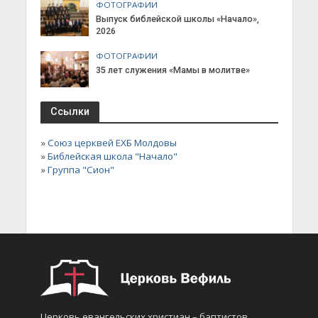
ФОТОГРАФИИ
Выпуск библейской школы «Начало»,
2026
ФОТОГРАФИИ
35 лет служения «Мамы в молитве»
Ссылки
»
Союз церквей ЕХБ Молдовы
»
Библейская школа "Начало"
»
Группа "Сион"
Церковь евангельских христиан – баптистов